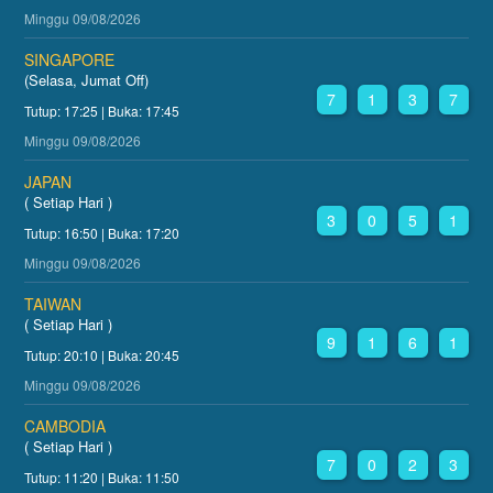
Minggu 09/08/2026
SINGAPORE
(Selasa, Jumat Off)
7
1
3
7
Tutup: 17:25 | Buka: 17:45
Minggu 09/08/2026
JAPAN
( Setiap Hari )
3
0
5
1
Tutup: 16:50 | Buka: 17:20
Minggu 09/08/2026
TAIWAN
( Setiap Hari )
9
1
6
1
Tutup: 20:10 | Buka: 20:45
Minggu 09/08/2026
CAMBODIA
( Setiap Hari )
7
0
2
3
Tutup: 11:20 | Buka: 11:50