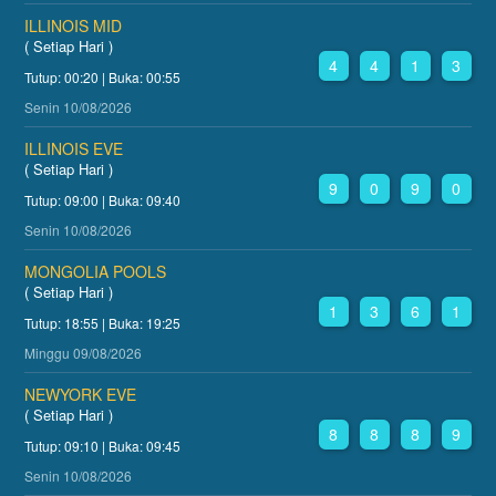
ILLINOIS MID
( Setiap Hari )
4
4
1
3
Tutup: 00:20 | Buka: 00:55
Senin 10/08/2026
ILLINOIS EVE
( Setiap Hari )
9
0
9
0
Tutup: 09:00 | Buka: 09:40
Senin 10/08/2026
MONGOLIA POOLS
( Setiap Hari )
1
3
6
1
Tutup: 18:55 | Buka: 19:25
Minggu 09/08/2026
NEWYORK EVE
( Setiap Hari )
8
8
8
9
Tutup: 09:10 | Buka: 09:45
Senin 10/08/2026