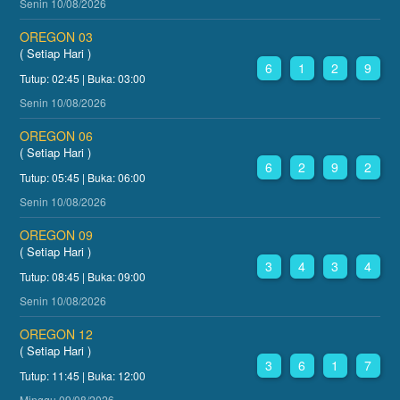
Senin 10/08/2026
OREGON 03
( Setiap Hari )
6
1
2
9
Tutup: 02:45 | Buka: 03:00
Senin 10/08/2026
OREGON 06
( Setiap Hari )
6
2
9
2
Tutup: 05:45 | Buka: 06:00
Senin 10/08/2026
OREGON 09
( Setiap Hari )
3
4
3
4
Tutup: 08:45 | Buka: 09:00
Senin 10/08/2026
OREGON 12
( Setiap Hari )
3
6
1
7
Tutup: 11:45 | Buka: 12:00
Minggu 09/08/2026