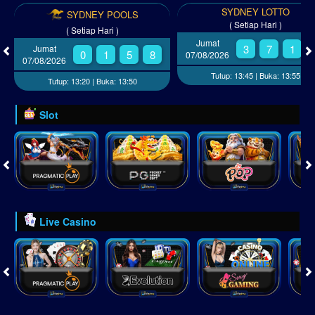
SYDNEY LOTTO
SYDNEY POOLS
( Setiap Hari )
( Setiap Hari )
Jumat
3
7
1
Jumat
0
1
5
8
07/08/2026
07/08/2026
Tutup: 13:45 | Buka: 13:55
Tutup: 13:20 | Buka: 13:50
Slot
Live Casino