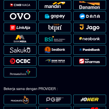
Bekerja sama dengan PROVIDER :