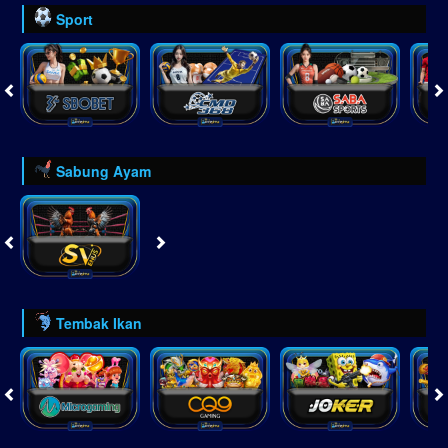
Sport
Sabung Ayam
Tembak Ikan