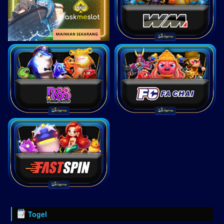
Togel