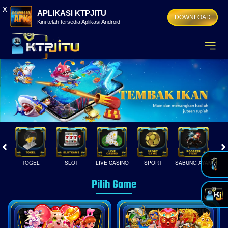
x
APLIKASI KTPJITU
DOWNLOAD
Kini telah tersedia Aplikasi Android
TOGEL
SLOT
LIVE CASINO
SPORT
SABUNG AYAM
TEM
Pilih Game