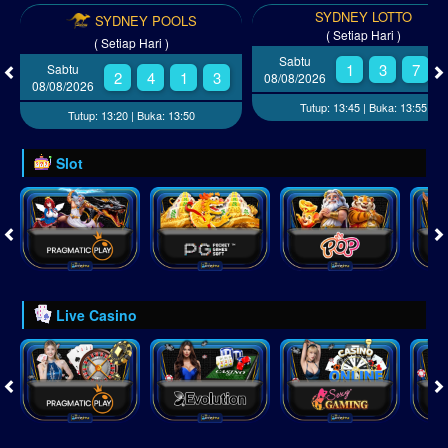
SYDNEY LOTTO
SYDNEY POOLS
( Setiap Hari )
( Setiap Hari )
Sabtu
1
3
7
Sabtu
2
4
1
3
08/08/2026
08/08/2026
Tutup: 13:45 | Buka: 13:55
Tutup: 13:20 | Buka: 13:50
Slot
Live Casino