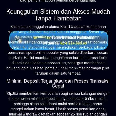
Keunggulan Sistem dan Akses Mudah
Tanpa Hambatan
Salah satu keunggulan utama KtpJiTU adalah kemudahan
akses yang diberikan kepada seluruh pengguna. Server yang
digunakan memiliki performa tinggi sehingga mampu
wl****xu
Telah Berhasil Melakukan
meminimalisir gangguan seperti lag atau delay saat bermain.
Withdraw
Rp 4.224.000,00
Selain itu, platform ini juga menyediakan berbagai pilihan
permainan sport online populer yang selalu diperbarui secara
berkala. Hal ini membuat pengalaman bermain terasa lebih
dinamis dan tidak membosankan, sekaligus memberikan
peluang lebih luas bagi pemain untuk menikmati berbagai jenis
taruhan dalam satu tempat.
Minimal Deposit Terjangkau dan Proses Transaksi
Cepat
KtpJitu memberikan kemudahan bagi semua kalangan dengan
menetapkan minimal deposit hanya sebesar 10 ribu rupiah,
sehingga siapa saja dapat mulai bermain tanpa harus
mengeluarkan biaya besar. Untuk proses penarikan dana,
minimal withdraw ditetapkan sebesar 25 ribu rupiah dengan