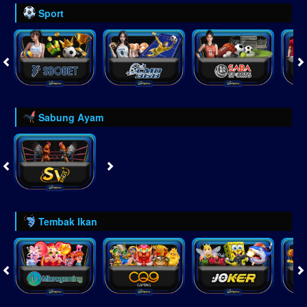
Sport
Sabung Ayam
Tembak Ikan