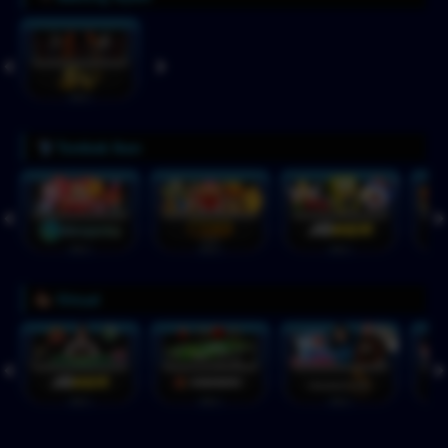
Tembak Ikan
Virtual