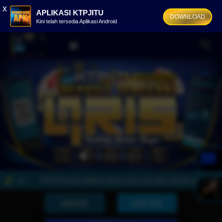
x
APLIKASI KTPJITU
DOWNLOAD
Kini telah tersedia Aplikasi Android
Previous
Nex
ni !
KTPJITU $ Situs Betting Game Online Dan Spin Terbaik Hari Ini !
MASUK
DAFTAR