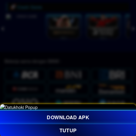
Crash Game
Bekerja sama dengan BANK :
DOWNLOAD APK
TUTUP