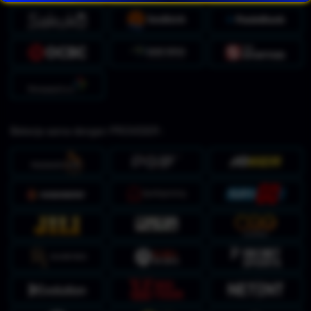
Bekerja sama dengan PROVIDER :