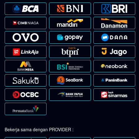
Bekerja sama dengan PROVIDER :