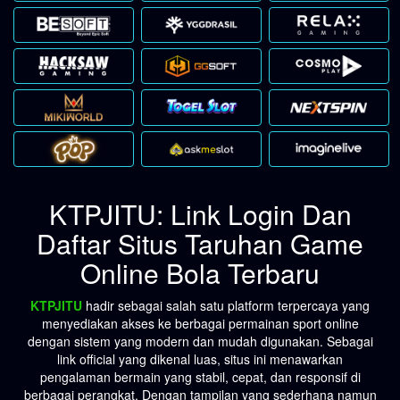
KTPJITU: Link Login Dan
Daftar Situs Taruhan Game
Online Bola Terbaru
KTPJITU
hadir sebagai salah satu platform terpercaya yang
menyediakan akses ke berbagai permainan sport online
dengan sistem yang modern dan mudah digunakan. Sebagai
link official yang dikenal luas, situs ini menawarkan
pengalaman bermain yang stabil, cepat, dan responsif di
berbagai perangkat. Dengan tampilan yang sederhana namun