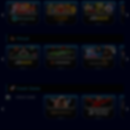
Virtual
Crash Game