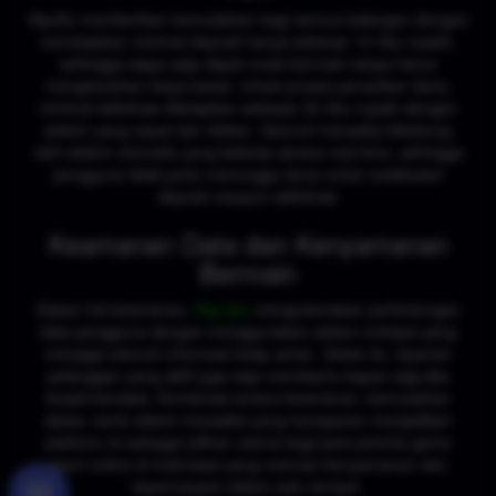
KtpJitu memberikan kemudahan bagi semua kalangan dengan
menetapkan minimal deposit hanya sebesar 10 ribu rupiah,
sehingga siapa saja dapat mulai bermain tanpa harus
mengeluarkan biaya besar. Untuk proses penarikan dana,
minimal withdraw ditetapkan sebesar 25 ribu rupiah dengan
sistem yang cepat dan efisien. Seluruh transaksi didukung
oleh sistem otomatis yang bekerja secara real-time, sehingga
pengguna tidak perlu menunggu lama untuk melakukan
deposit maupun withdraw.
Keamanan Data dan Kenyamanan
Bermain
Dalam hal keamanan,
Ktp jitu
mengutamakan perlindungan
data pengguna dengan menggunakan sistem enkripsi yang
menjaga seluruh informasi tetap aman. Selain itu, layanan
pelanggan yang aktif juga siap membantu kapan saja jika
terjadi kendala. Kombinasi antara keamanan, kemudahan
akses, serta sistem transaksi yang transparan menjadikan
platform ini sebagai pilihan utama bagi para pecinta game
sport online di Indonesia yang mencari kenyamanan dan
kepercayaan dalam satu tempat.