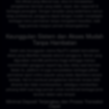
link official yang dikenal luas, situs ini menawarkan
pengalaman bermain yang stabil, cepat, dan responsif di
berbagai perangkat. Dengan tampilan yang sederhana namun
tetap profesional, pengguna dapat dengan mudah menjelajahi
berbagai menu permainan tanpa mengalami kesulitan, baik
bagi pemula maupun pemain berpengalaman.
Keunggulan Sistem dan Akses Mudah
Tanpa Hambatan
Salah satu keunggulan utama KtpJiTU adalah kemudahan
akses yang diberikan kepada seluruh pengguna. Server yang
digunakan memiliki performa tinggi sehingga mampu
meminimalisir gangguan seperti lag atau delay saat bermain.
Selain itu, platform ini juga menyediakan berbagai pilihan
permainan sport online populer yang selalu diperbarui secara
berkala. Hal ini membuat pengalaman bermain terasa lebih
dinamis dan tidak membosankan, sekaligus memberikan
peluang lebih luas bagi pemain untuk menikmati berbagai jenis
taruhan dalam satu tempat.
lt****ug
Telah Berhasil Melakukan
Minimal Deposit Terjangkau dan Proses Transaksi
Withdraw
Rp 7.397.000,00
Cepat